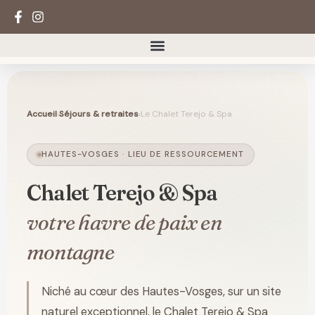
Aller
au
contenu
Accueil
›
Séjours & retraites
›
Le Chalet Terejo & Spa
HAUTES-VOSGES · LIEU DE RESSOURCEMENT
Chalet Terejo & Spa
votre havre de paix en
montagne
Niché au cœur des Hautes-Vosges, sur un site
naturel exceptionnel, le Chalet Terejo & Spa