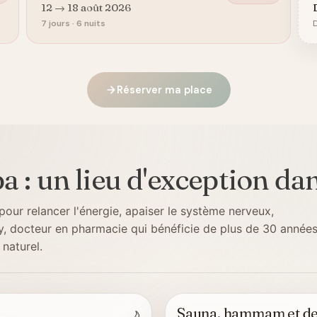
12 → 18 août 2026
7 jours · 6 nuits
D
Réserver ma place
a : un lieu d'exception da
ur relancer l'énergie, apaiser le système nerveux,
y, docteur en pharmacie qui bénéficie de plus de 30 année
naturel.
Sauna, hammam et de
🌙