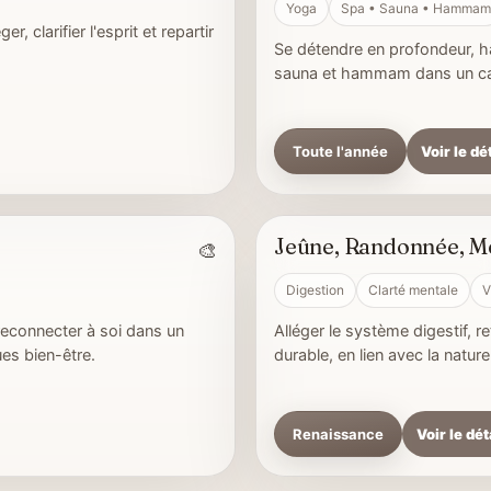
Yoga
Spa • Sauna • Hammam
, clarifier l'esprit et repartir
Se détendre en profondeur, ha
sauna et hammam dans un cad
Toute l'année
Voir le dé
Jeûne, Randonnée, Mé
🎨
5 à 7 jours • Nature & clarté
Digestion
Clarté mentale
V
e reconnecter à soi dans un
Alléger le système digestif, re
ues bien-être.
durable, en lien avec la natur
Renaissance
Voir le dét