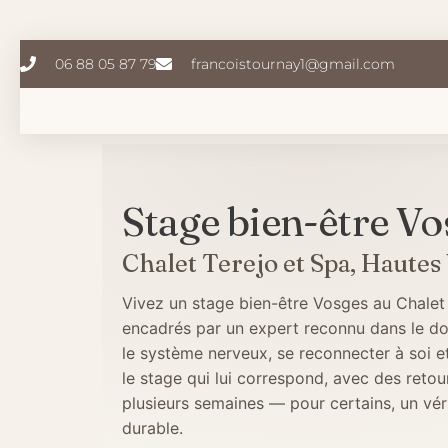
Aller
au
contenu
06 88 05 87 79
francoistournay1@gmail.com
Stage bien-être Vo
Chalet Terejo et Spa, Hautes
Vivez un stage bien-être Vosges au Chalet
encadrés par un expert reconnu dans le doma
le système nerveux, se reconnecter à soi e
le stage qui lui correspond, avec des retou
plusieurs semaines — pour certains, un vér
durable.