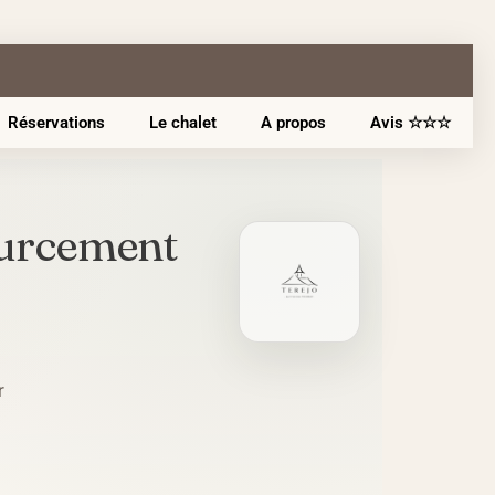
Réservations
Le chalet
A propos
Avis ☆☆☆
ourcement
r