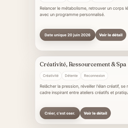
Relancer le métabolisme, retrouver un corps léger
avec un programme personnalisé.
Date unique 20 juin 2026
Voir le détail
Créativité, Ressourcement & Spa
4 jours • Ateliers + pratiques
Créativité
Détente
Reconnexion
Relâcher la pression, réveiller l'élan créatif, s
cadre inspirant entre ateliers créatifs et pratiq
Créer, c'est oser.
Voir le détail