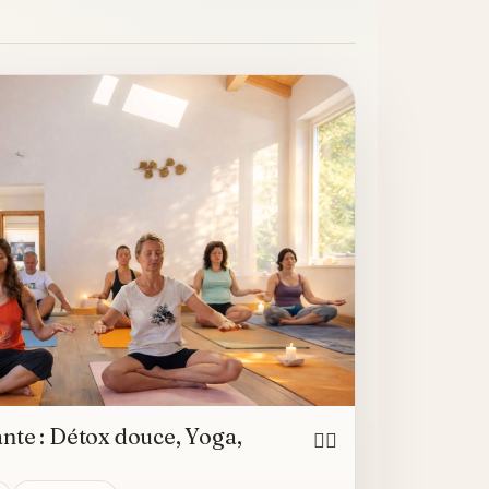
te : Détox douce, Yoga,
🧘‍♀️