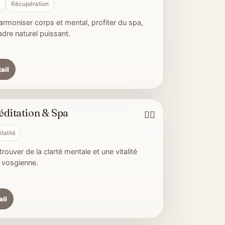
Récupération
rmoniser corps et mental, profiter du spa,
re naturel puissant.
tail
ditation & Spa
🚶‍♂️
italité
trouver de la clarté mentale et une vitalité
e vosgienne.
ail