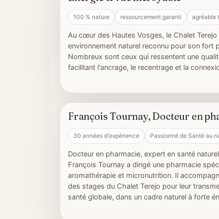
Hautes Vosges
100 % nature
ressourcement garanti
agréable 
Au cœur des Hautes Vosges, le Chalet Terejo 
environnement naturel reconnu pour son fort 
Nombreux sont ceux qui ressentent une qualité 
facilitant l'ancrage, le recentrage et la connexi
François Tournay, Docteur en ph
Partage et humanité
30 années d'expérience
Passionné de Santé au na
Docteur en pharmacie, expert en santé naturel
François Tournay a dirigé une pharmacie spéci
aromathérapie et micronutrition. Il accompagne
des stages du Chalet Terejo pour leur transme
santé globale, dans un cadre naturel à forte 