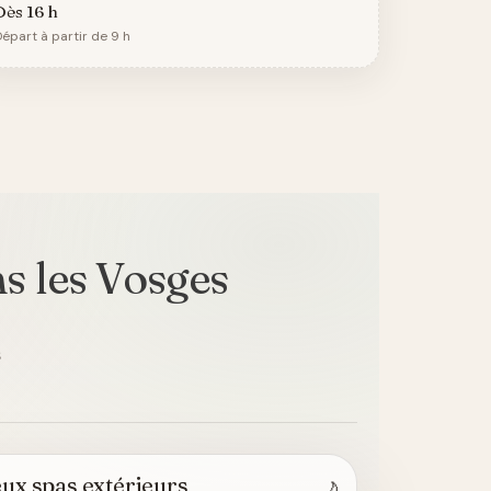
Dès 16 h
épart à partir de 9 h
ns les Vosges
s
ux spas extérieurs
🌙