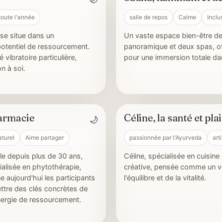
Grand espace bien-être
toute l'année
salle de repos
Calme
Inclu
se situe dans un
Un vaste espace bien-être 
potentiel de ressourcement.
panoramique et deux spas, of
vibratoire particulière,
pour une immersion totale dan
on à soi.
armacie
Céline, la santé et plai
🌙
Partage et humanité
turel
Aime partager
passionnée par l'Ayurveda
art
le depuis plus de 30 ans,
Céline, spécialisée en cuisin
alisée en phytothérapie,
créative, pensée comme un vé
 aujourd'hui les participants
l'équilibre et de la vitalité.
ttre des clés concrètes de
énergie de ressourcement.