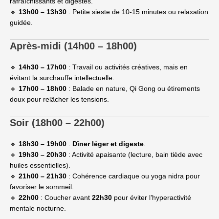
rafraîchissants et digestes.
🔹
13h00 – 13h30
: Petite sieste de 10-15 minutes ou relaxation
guidée.
Après-midi (14h00 – 18h00)
🔹
14h30 – 17h00
: Travail ou activités créatives, mais en
évitant la surchauffe intellectuelle.
🔹
17h00 – 18h00
: Balade en nature, Qi Gong ou étirements
doux pour relâcher les tensions.
Soir (18h00 – 22h00)
🔹
18h30 – 19h00
:
Dîner léger et digeste
.
🔹
19h30 – 20h30
: Activité apaisante (lecture, bain tiède avec
huiles essentielles).
🔹
21h00 – 21h30
: Cohérence cardiaque ou yoga nidra pour
favoriser le sommeil.
🔹
22h00
: Coucher avant
22h30
pour éviter l’hyperactivité
mentale nocturne.