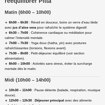
rééquilibrer Pitta
Matin (6h00 – 10h00)
🔹
6h00 – 6h30
: Réveil en douceur, boire un verre d’eau tiède
avec
jus d’aloe vera
pour rafraîchir le système digestif.
🔹
6h30 – 7h00
: Cohérence cardiaque ou méditation pour
calmer l’intensité mentale.
🔹
7h00 – 7h30
: Yoga doux (hatha, yin) avec postures
rafraîchissantes (torsions, flexions avant).
🔹
7h30 – 8h00
: Petit-déjeuner équilibré (voir section
alimentation).
🔹
8h00 – 10h00
: Activités sans stress, éviter la surcharge
mentale dès le matin.
Midi (10h00 – 14h00)
🔹
10h30 – 11h00
: Pause détente (balade, respiration, musique
douce).
🔹
12h00 – 12h30
:
Déjeuner principal
avec des aliments