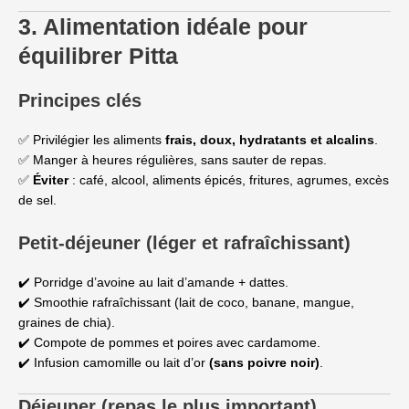
3. Alimentation idéale pour
équilibrer Pitta
Principes clés
✅ Privilégier les aliments
frais, doux, hydratants et alcalins
.
✅ Manger à heures régulières, sans sauter de repas.
✅
Éviter
: café, alcool, aliments épicés, fritures, agrumes, excès
de sel.
Petit-déjeuner
(léger et rafraîchissant)
✔️ Porridge d’avoine au lait d’amande + dattes.
✔️ Smoothie rafraîchissant (lait de coco, banane, mangue,
graines de chia).
✔️ Compote de pommes et poires avec cardamome.
✔️ Infusion camomille ou lait d’or
(sans poivre noir)
.
Déjeuner (repas le plus important)