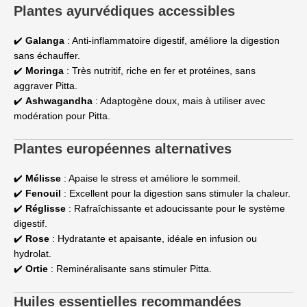
Plantes ayurvédiques accessibles
✔️
Galanga
: Anti-inflammatoire digestif, améliore la digestion
sans échauffer.
✔️
Moringa
: Très nutritif, riche en fer et protéines, sans
aggraver Pitta.
✔️
Ashwagandha
: Adaptogène doux, mais à utiliser avec
modération pour Pitta.
Plantes européennes alternatives
✔️
Mélisse
: Apaise le stress et améliore le sommeil.
✔️
Fenouil
: Excellent pour la digestion sans stimuler la chaleur.
✔️
Réglisse
: Rafraîchissante et adoucissante pour le système
digestif.
✔️
Rose
: Hydratante et apaisante, idéale en infusion ou
hydrolat.
✔️
Ortie
: Reminéralisante sans stimuler Pitta.
Huiles essentielles recommandées