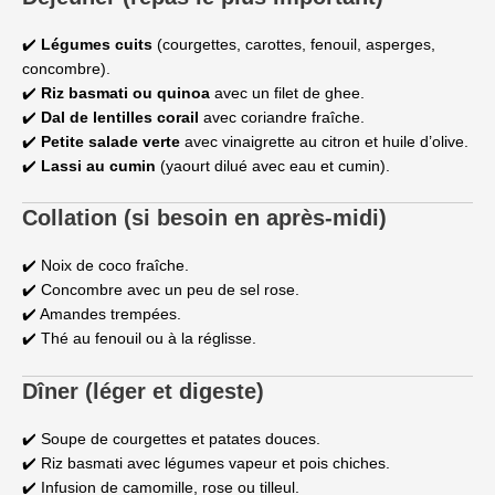
✔️
Légumes cuits
(courgettes, carottes, fenouil, asperges,
concombre).
✔️
Riz basmati ou quinoa
avec un filet de ghee.
✔️
Dal de lentilles corail
avec coriandre fraîche.
✔️
Petite salade verte
avec vinaigrette au citron et huile d’olive.
✔️
Lassi au cumin
(yaourt dilué avec eau et cumin).
Collation (si besoin en après-midi)
✔️ Noix de coco fraîche.
✔️ Concombre avec un peu de sel rose.
✔️ Amandes trempées.
✔️ Thé au fenouil ou à la réglisse.
Dîner (léger et digeste)
✔️ Soupe de courgettes et patates douces.
✔️ Riz basmati avec légumes vapeur et pois chiches.
✔️ Infusion de camomille, rose ou tilleul.