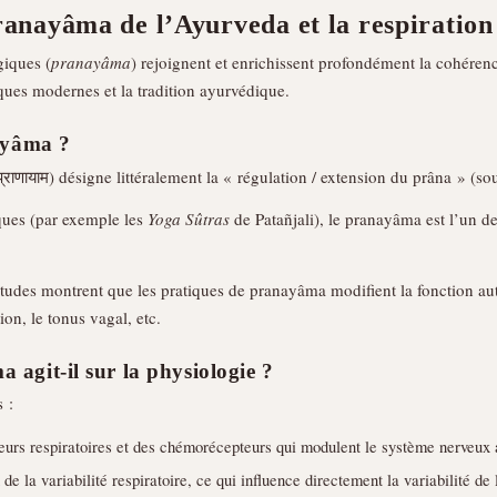
pranayâma de l’Ayurveda et la respiration
giques (
pranayâma
) rejoignent et enrichissent profondément la cohérenc
iques modernes et la tradition ayurvédique.
ayâma ?
्राणायाम) désigne littéralement la « régulation / extension du prâna » (sou
iques (par exemple les
Yoga Sûtras
de Patañjali), le pranayâma est l’un d
études montrent que les pratiques de pranayâma modifient la fonction aut
ion, le tonus vagal, etc.
agit-il sur la physiologie ?
 :
urs respiratoires et des chémorécepteurs qui modulent le système nerveux
e la variabilité respiratoire, ce qui influence directement la variabilité de