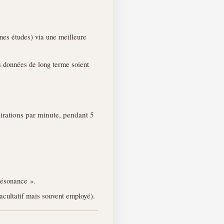
ines études) via une meilleure
s données de long terme soient
xpirations par minute, pendant 5
résonance ».
facultatif mais souvent employé).