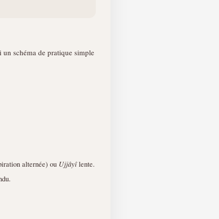
ci un schéma de pratique simple
iration alternée) ou
Ujjâyî
lente.
ndu.