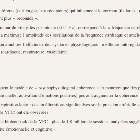
férents (nerf vague, barorécepteurs) qui influencent le cerveau (thalamus, 
nt plus « ordonnés ».
t autour de ~6 cycles par minute (~0,1 Hz), correspond à la « fréquence de 
ela maximise l’amplitude des oscillations de la fréquence cardiaque et améli
on améliore l’efficience des systèmes physiologiques : meilleure autorégul
(cardiaque, respiratoire, vasculaire).
quent le modèle de « psychophysiological coherence » et montrent que des p
tentionnelle, activation d’émotions positives) peuvent augmenter la cohérenc
spiration lente : des améliorations significatives sur la pression artérielle
 VFC) ont été observées.
r le biofeedback de la VFC : plus de 1,8 million de sessions analysées sugg
lité émotionnelle et cognitive.