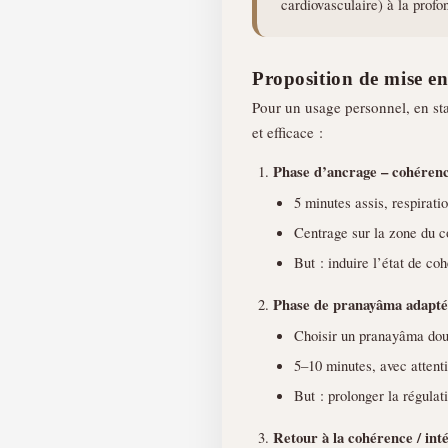
cardiovasculaire) à la profon
Proposition de mise e
Pour un usage personnel, en sta
et efficace :
Phase d’ancrage – cohéren
5 minutes assis, respiratio
Centrage sur la zone du cœ
But : induire l’état de co
Phase de pranayâma adapté
Choisir un pranayâma doux
5–10 minutes, avec attenti
But : prolonger la régulat
Retour à la cohérence / int