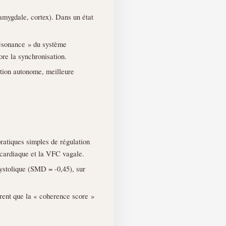
amygdale, cortex). Dans un état
résonance » du système
ore la synchronisation.
ation autonome, meilleure
ratiques simples de régulation
e cardiaque et la VFC vagale.
 systolique (SMD = -0,45), sur
èrent que la « coherence score »