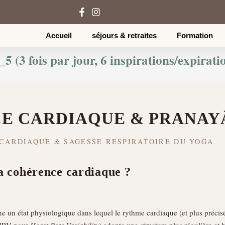
Accueil
séjours & retraites
Formation
5 (3 fois par jour, 6 inspirations/expirat
E CARDIAQUE & PRANA
CARDIAQUE & SAGESSE RESPIRATOIRE DU YOGA
la cohérence cardiaque ?
e un état physiologique dans lequel le rythme cardiaque (et plus précisé
 HRV pour
Heart Rate Variability
) adopte une structure plus régulière et