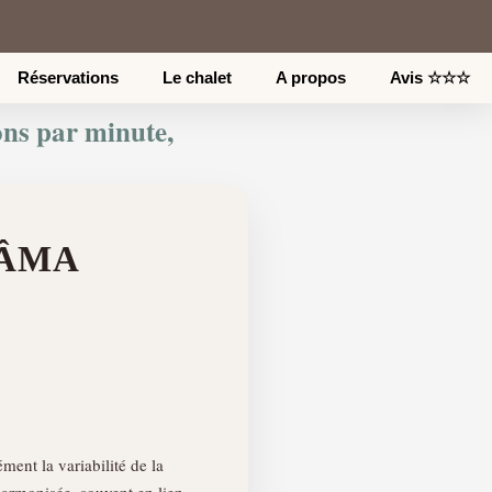
Réservations
Le chalet
A propos
Avis ☆☆☆
ions par minute,
YÂMA
ment la variabilité de la
 harmonisée, souvent en lien