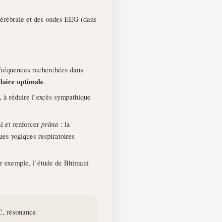
-cérébrale et des ondes EEG (dans
 fréquences recherchées dans
laire optimale
.
), à réduire l’excès sympathique
l et renforcer
prâna
: la
ues yogiques respiratoires
ar exemple, l’étude de Bhimani
C, résonance