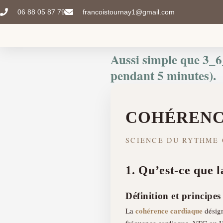
Aller
06 88 05 87 79
francoistournay1@gmail.com
au
contenu
Aussi simple que 3_6_
pendant 5 minutes).
COHÉRENC
SCIENCE DU RYTHME 
1. Qu’est-ce que 
Définition et principes
cohérence cardiaque
La
désign
fréquence cardiaque, VFC ou