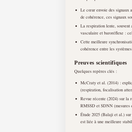
Le cœur envoie des signaux af
de cohérence, ces signaux so
La respiration lente, souven
vasculaire et baroréflexe : c
Cette meilleure synchronisati
cohérence entre les systèmes 
Preuves scientifiques
Quelques repères clés :
McCraty et al. (2014) : expli
(respiration, focalisation at
Revue récente (2024) sur la re
RMSSD et SDNN (mesures de
Étude 2025 (Balaji et al.) su
est liée à une meilleure stabi