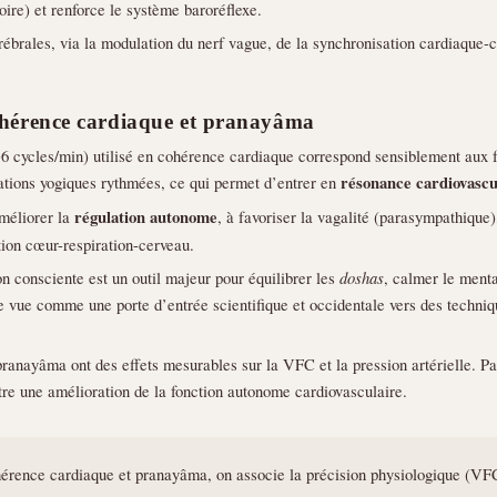
oire) et renforce le système baroréflexe.
érébrales, via la modulation du nerf vague, de la synchronisation cardiaque
ohérence cardiaque et pranayâma
(~6 cycles/min) utilisé en cohérence cardiaque correspond sensiblement aux
ations yogiques rythmées, ce qui permet d’entrer en
résonance cardiovascu
améliorer la
régulation autonome
, à favoriser la vagalité (parasympathique
tion cœur-respiration-cerveau.
on consciente est un outil majeur pour équilibrer les
doshas
, calmer le menta
 vue comme une porte d’entrée scientifique et occidentale vers des techniq
ranayâma ont des effets mesurables sur la VFC et la pression artérielle. P
re une amélioration de la fonction autonome cardiovasculaire.
rence cardiaque et pranayâma, on associe la précision physiologique (VF