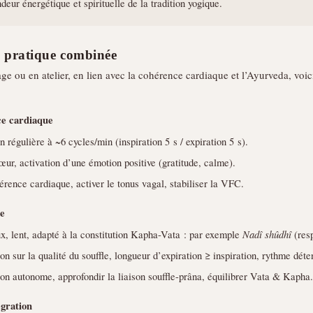
deur énergétique et spirituelle de la tradition yogique.
n pratique combinée
ge ou en atelier, en lien avec la cohérence cardiaque et l’Ayurveda, voi
ce cardiaque
n régulière à ~6 cycles/min (inspiration 5 s / expiration 5 s).
ur, activation d’une émotion positive (gratitude, calme).
hérence cardiaque, activer le tonus vagal, stabiliser la VFC.
e
, lent, adapté à la constitution Kapha-Vata : par exemple
Nadî shûdhî
(resp
on sur la qualité du souffle, longueur d’expiration ≥ inspiration, rythme déte
ion autonome, approfondir la liaison souffle-prâna, équilibrer Vata & Kapha.
égration