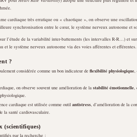
ythmée.
hme cardiaque très erratique ou « chaotique », on observe une oscillatio
eilleure synchronisation entre le cœur, le système nerveux autonome et so
ur l’étude de la variabilité inter-battements (les intervalles R-R…) et 
 et le système nerveux autonome via des voies afférentes et efférentes.
ent ?
balement considérée comme un bon indicateur de
flexibilité physiologique
,
rdiaque, on observe souvent une amélioration de la
stabilité émotionnelle
,
ophysiologique.
rence cardiaque est utilisée comme outil
antistress
, d’amélioration de la con
de la santé cardiovasculaire.
(scientifiques)
ifiés par la recherche :