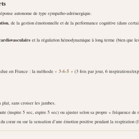
rts
 réponse autonome de type sympatho-adrénergique.
ation
, de la gestion émotionnelle et de la performance cognitive (dans certa
cardiovasculaire
et la régulation hémodynamique à long terme (bien que le
« 3-6-5 »
ndue en France : la méthode
(3 fois par jour, 6 inspirations/e
à plat, sans croiser les jambes.
ute (inspire 5 sec, expire 5 sec) ou ajuster selon sa propre « fréquence de 
e du cœur ou sur la sensation d’une émotion positive pendant la respiration (